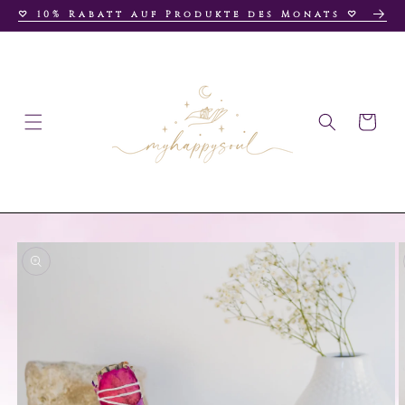
♡ 10% Rabatt auf Produkte des Monats ♡
zum
Inhalt
Warenkorb
Zu
uktinformationen
springen