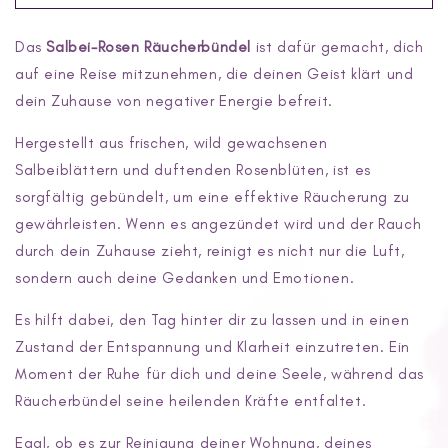
Salbei
Salbei
Räucherbündel
Räucherbündel
Das
mit
Salbei-Rosen Räucherbündel
mit
ist dafür gemacht, dich
Rosenblätter
Rosenblätter
auf eine Reise mitzunehmen, die deinen Geist klärt und
dein Zuhause von negativer Energie befreit.
Hergestellt aus frischen, wild gewachsenen
Salbeiblättern und duftenden Rosenblüten, ist es
sorgfältig gebündelt, um eine effektive Räucherung zu
gewährleisten. Wenn es angezündet wird und der Rauch
durch dein Zuhause zieht, reinigt es nicht nur die Luft,
sondern auch deine Gedanken und Emotionen.
Es hilft dabei, den Tag hinter dir zu lassen und in einen
Zustand der Entspannung und Klarheit einzutreten. Ein
Moment der Ruhe für dich und deine Seele, während das
Räucherbündel seine heilenden Kräfte entfaltet.
Egal, ob es zur Reinigung deiner Wohnung, deines