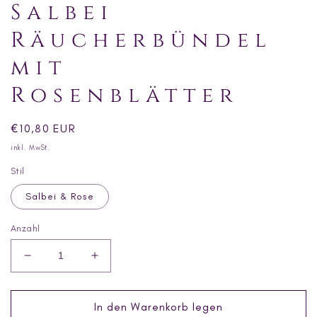
Salbei
Räucherbündel
mit
Rosenblätter
Normaler
€10,80 EUR
Preis
inkl. MwSt.
Stil
Salbei & Rose
Anzahl
Verringere
Erhöhe
die
die
Menge
Menge
für
für
In den Warenkorb legen