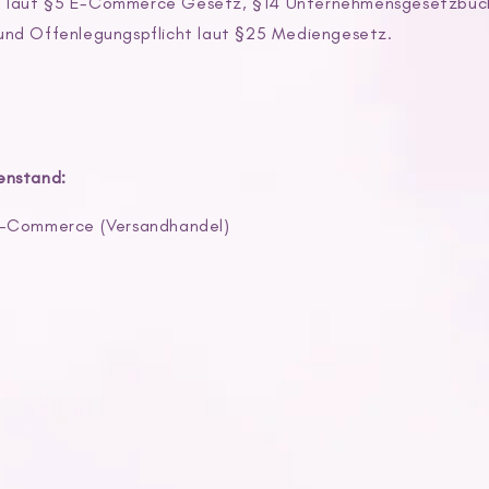
ht laut §5 E-Commerce Gesetz, §14 Unternehmensgesetzbuc
d Offenlegungspflicht laut §25 Mediengesetz.
nstand:
-Commerce (Versandhandel)