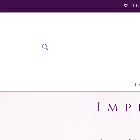
♡ 1
zum
Inhalt
H
Imp