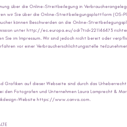
ung über die Online-Streitbeilegung in Verbraucherangele
en wir Sie über die Online-Streitbeilegungsplattform (OS-P
raucher können Beschwerden an die Online-Streitbeilegungsp
ission unter http://ec.europa.eu/odr?tid=221146473 richte
n Sie im Impressum. Wir sind jedoch nicht bereit oder verpfl
rfahren vor einer Verbraucherschlichtungsstelle teilzunehme
und Grafiken auf dieser Webseite sind durch das Urheberrecht
 bei den Fotografen und Unternehmen Laura Lamprecht & Ma
fikdesign-Website https://www.canva.com.
ALTE