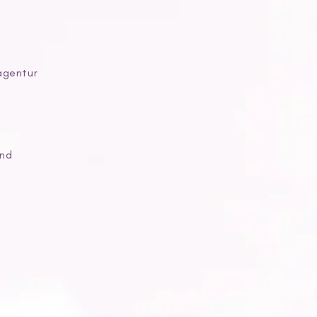
gentur
und