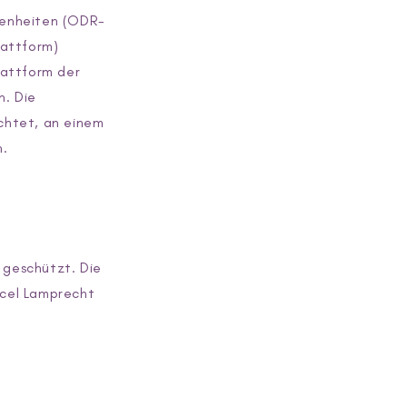
genheiten (ODR-
lattform)
lattform der
n. Die
ichtet, an einem
n.
 geschützt. Die
rcel Lamprecht