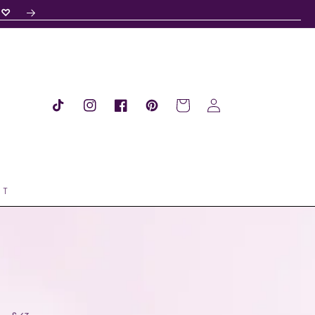
s ♡
Warenkorb
Einloggen
TikTok
Instagram
Facebook
Pinterest
UT