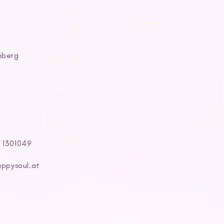
nberg
4 1301049
appysoul.at