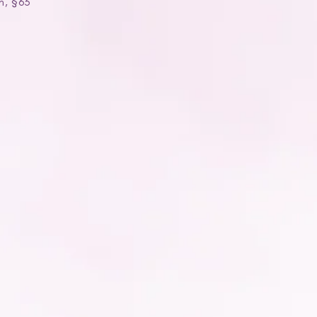
h, §63