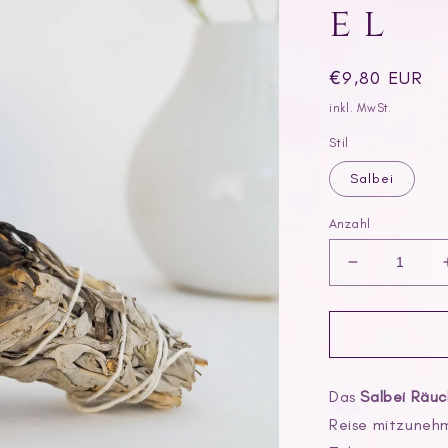
el
Normaler
€9,80 EUR
Preis
inkl. MwSt.
Stil
Salbei
Anzahl
Verringere
die
Menge
für
Salbei
Räucherbün
Das
Salbei Räu
Reise mitzunehm