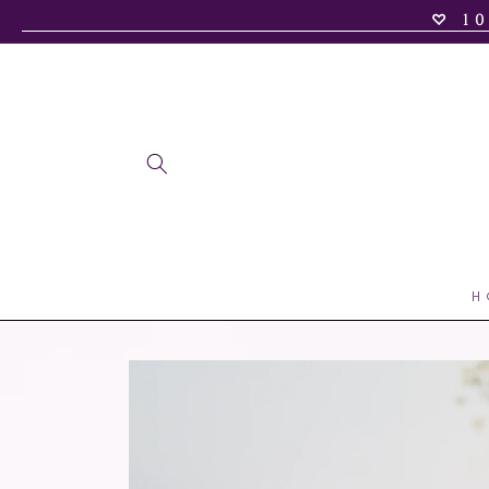
♡ 1
zum
Inhalt
H
Zu
Produktinformationen
springen