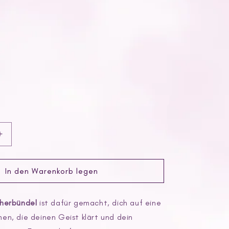
Erhöhe
die
Menge
für
In den Warenkorb legen
Salbei
del
Räucherbündel
cherbündel
ist dafür gemacht, dich auf eine
en, die deinen Geist klärt und dein