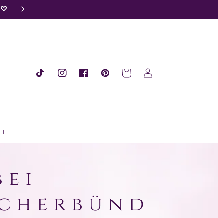
s ♡
Warenkorb
Einloggen
TikTok
Instagram
Facebook
Pinterest
UT
bei
cherbünd